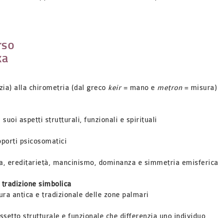
rso
ka
zia) alla chirometria (dal greco
keir
= mano e
metron
= misura)
suoi aspetti strutturali, funzionali e spirituali
porti psicosomatici
a, ereditarietà, mancinismo, dominanza e simmetria emisferic
tradizione simbolica
a antica e tradizionale delle zone palmari
ssetto strutturale e funzionale che differenzia uno individuo