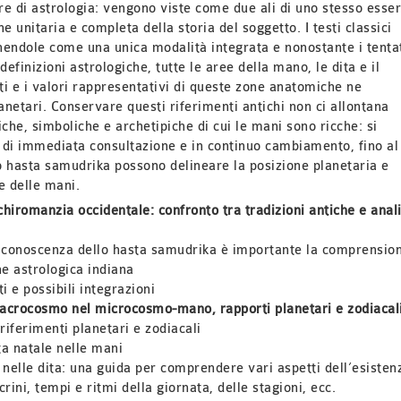
e di astrologia: vengono viste come due ali di uno stesso esse
e unitaria e completa della storia del soggetto.
I testi classici
endole come una unica modalità integrata e nonostante i tentat
efinizioni astrologiche, tutte le aree della mano, le dita e il
i e i valori rappresentativi di queste zone anatomiche ne
lanetari. Conservare questi riferimenti
antichi non ci allontana
iche, simboliche e archetipiche di cui le mani sono ricche:
si
di immediata consultazione e in continuo cambiamento, fino al
llo hasta samudrika possono delineare la posizione planetaria e
e delle mani.
hiromanzia occidentale: confronto tra tradizioni antiche e anali
a conoscenza dello hasta samudrika è importante la comprensio
ne astrologica indiana
i e possibili integrazioni
macrocosmo nel microcosmo-mano, rapporti planetari e zodiacali
riferimenti planetari e zodiacali
ta natale nelle mani
nelle dita: una guida per comprendere vari aspetti dell’esisten
rini, tempi e ritmi della giornata, delle stagioni, ecc.