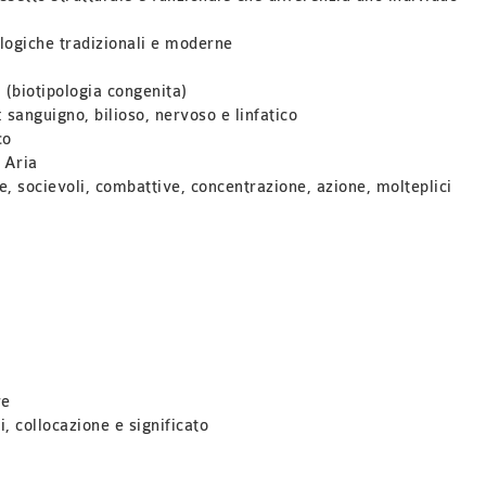
ologiche tradizionali e moderne
i (biotipologia congenita)
sanguigno, bilioso, nervoso e linfatico
co
 Aria
ive, socievoli, combattive, concentrazione, azione, molteplici
re
i, collocazione e significato