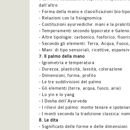
dall’altro
-
Forma della mano e classificazioni bio-tip
- Relazioni con la fisiognomica
- Costituzioni ayurvediche: mani e la prakrit
- Temperamenti secondo Ippocrate e Galeno: 
- Altre tipologie: carbonico, fosforico, fluori
- Secondo gli elementi: Terra, Acqua, Fuoco,
- Mani
di tipo sensoriali, ricettive, espans
7. Il palmo della mano
- Igrometria e temperatura
- Durezza, plasticità, lassità, colorazione
-
Dimensioni, forma, profilo
- Le tre suddivisioni del palmo
- Gli elementi (terra, acqua, fuoco, aria)
- Lo yin e lo yang
- I Dosha dell’Ayurveda
- I rilievi del palmo: monte tenare e ipotena
- I monti secondo la tradizione classica: nom
8. Le dita
- Significato delle forme e delle dimensioni