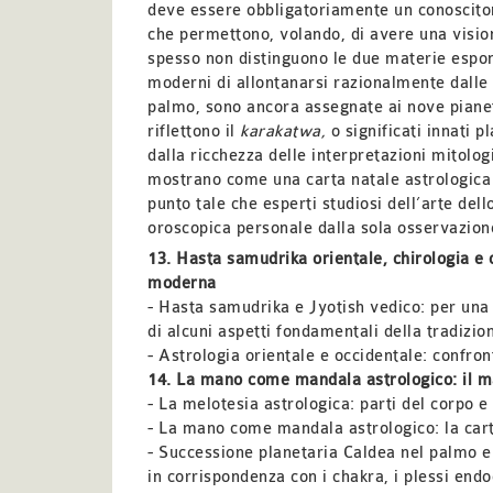
deve essere obbligatoriamente un conoscitor
che permettono, volando, di avere una vision
spesso non distinguono le due materie espon
moderni di allontanarsi razionalmente dalle d
palmo, sono ancora assegnate ai nove pianet
riflettono il
karakatwa,
o significati innati p
dalla ricchezza delle interpretazioni mitolog
mostrano come una carta natale astrologica 
punto tale che esperti studiosi dell’arte de
oroscopica personale dalla sola osservazion
13. Hasta samudrika orientale, chirologia e c
moderna
- Hasta samudrika e Jyotish vedico: per un
di alcuni aspetti fondamentali della tradizio
- Astrologia orientale e occidentale: confront
14. La mano come mandala astrologico
:
il 
- La melotesia astrologica: parti del corpo e 
- La mano come mandala astrologico
:
la car
- Successione planetaria Caldea nel palmo e 
in corrispondenza con i chakra, i plessi endoc