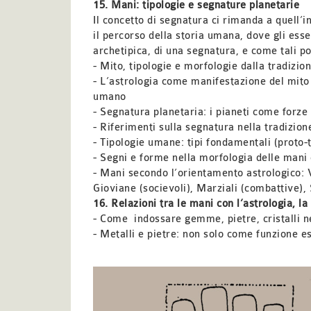
15. Mani: tipologie e segnature planetarie
Il concetto di segnatura ci rimanda a quell’in
il percorso della storia umana, dove gli ess
archetipica, di una segnatura, e come tali po
- Mito, tipologie e morfologie dalla tradizio
- L’astrologia come manifestazione del mito 
umano
- Segnatura planetaria: i pianeti come forze
- Riferimenti sulla segnatura nella tradizion
- Tipologie umane: tipi fondamentali (proto-t
- Segni e forme nella morfologia delle mani 
- Mani secondo l’orientamento astrologico: Ve
Gioviane (socievoli), Marziali (combattive), 
16. Relazioni tra le mani con l’astrologia, la 
- Come
indossare gemme, pietre, cristalli n
- Metalli e pietre: non solo come funzione e