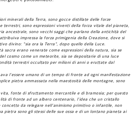
ori minerali della Terra, sono gocce distillate delle forze
terrestri, sono espressioni viventi della forza vitale del pianeta,
ria ancestrale, sono vecchi saggi che parlano della antichità del
 attribuiva impressa la forza primigenia della Creazione, dove si
ivo divino: "sia ora la Terra", dopo quello della Luce.
ità sacra erano venerate come espressioni della natura, sia se
del cosmo come un meteorite, sia se depositarie di una luce
ndità terrestri occultato per milioni di anni o eruttate dal
nava l’essere umano di un tempo di fronte ad ogni manifestazione
semplice pietra ammassata nella maestosità delle montagne, sono
vita, fonte di sfruttamento mercantile e di bramosia; per questo
à di fronte ad un albero centenario, l’idea che un cristallo
n concetto da relegare nell’animismo primitivo o infantile, non
 pietra sono gli stessi delle sue ossa e di un lontano pianeta ai