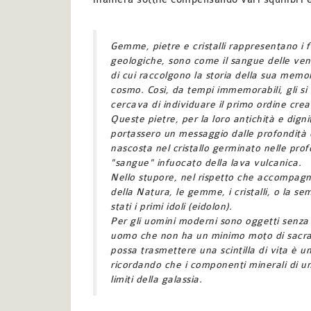
Gemme, pietre e cristalli rappresentano i fi
geologiche, sono come il sangue delle vene 
di cui raccolgono la storia della sua memo
cosmo.
Così, da tempi immemorabili, gli si
cercava di individuare il primo ordine creat
Queste pietre, per la loro antichità e dign
portassero un messaggio dalle profondità 
nascosta nel cristallo germinato nelle profo
"sangue" infuocato della lava vulcanica.
Nello stupore, nel rispetto che accompag
della Natura, le gemme, i cristalli, o la 
stati i primi idoli (eidolon).
Per gli uomini moderni sono oggetti senza 
uomo che non ha un minimo moto di sacralit
possa trasmettere una scintilla di vita è u
ricordando che i componenti minerali di una
limiti della galassia.