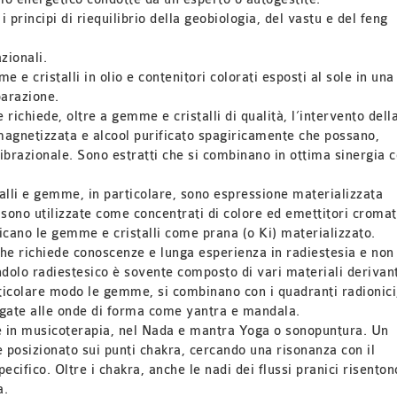
 principi di riequilibrio della geobiologia, del vastu e del feng
zionali.
e cristalli in olio e contenitori colorati esposti al sole in una
parazione.
ichiede, oltre a gemme e cristalli di qualità, l’intervento dell
magnetizzata e alcool purificato spagiricamente che possano,
brazionale. Sono estratti che si combinano in ottima sinergia 
lli e gemme, in particolare, sono espressione materializzata
sono utilizzate come concentrati di colore ed emettitori cromat
ndicano le gemme e cristalli come prana (o Ki) materializzato.
 che richiede conoscenze e lunga esperienza in radiestesia e non
ndolo radiestesico è sovente composto di vari materiali derivant
articolare modo le gemme, si combinano con i quadranti radionici
gate alle onde di forma come yantra e mandala.
e in musicoterapia, nel Nada e mantra Yoga o sonopuntura. Un
 è posizionato sui punti chakra, cercando una risonanza con il
pecifico. Oltre i chakra, anche le nadi dei flussi pranici risenton
a.