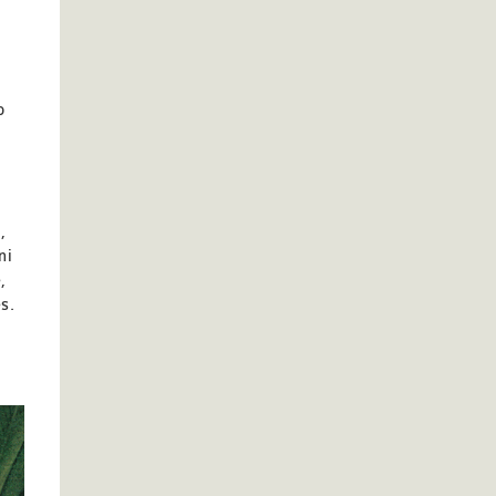
o
a
,
ni
,
s.