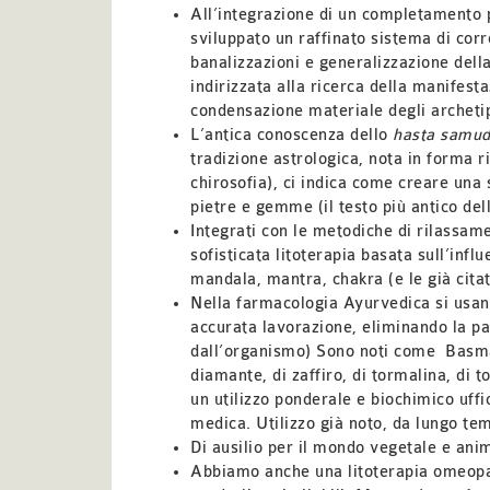
All’integrazione di un completamento pr
sviluppato un raffinato sistema di cor
banalizzazioni e generalizzazione della
indirizzata alla ricerca della manifest
condensazione materiale degli archetip
L’antica conoscenza dello
hasta samud
tradizione astrologica, nota in forma 
chirosofia), ci indica come creare una 
pietre e gemme (il testo più antico dell
Integrati con le metodiche di rilassam
sofisticata litoterapia basata sull’infl
mandala, mantra, chakra (e le già citat
Nella farmacologia Ayurvedica si usan
accurata lavorazione, eliminando la par
dall’organismo) Sono noti come
Basma
diamante, di zaffiro, di tormalina, di t
un utilizzo ponderale e biochimico uff
medica.
Utilizzo già noto, da lungo te
Di ausilio per il mondo vegetale e ani
Abbiamo anche una litoterapia omeopat