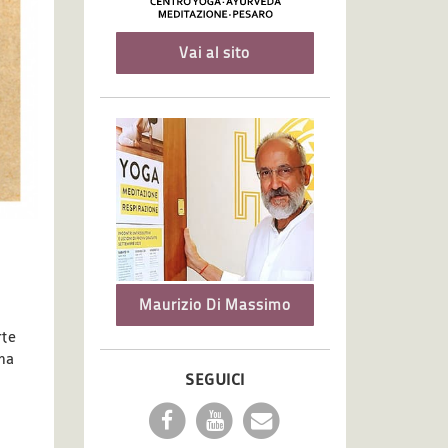
Vai al sito
Maurizio Di Massimo
rte
 ma
SEGUICI