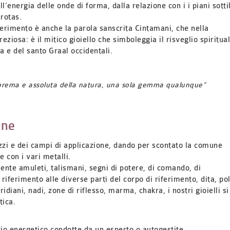
ll’energia delle onde di forma, dalla relazione con i i piani sottil
srotas.
 riferimento è anche la parola sanscrita Cintamani, che nella
reziosa: è il mitico gioiello che simboleggia il risveglio spiritual
ca e del santo Graal occidentali.
prema e assoluta della natura, una sola gemma qualunque”
one
zzi e dei campi di applicazione, dando per scontato la comune
 con i vari metalli.
ente amuleti, talismani, segni di potere, di comando, di
n riferimento alle diverse parti del corpo di riferimento, dita, pol
ridiani, nadi, zone di riflesso, marma, chakra, i nostri gioielli si
tica.
rio energetico condotte da un esperto o autogestite.