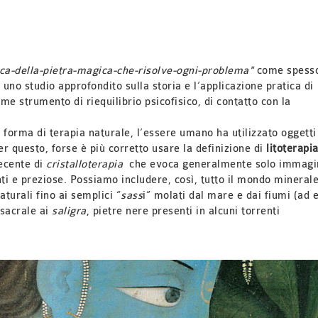
rca-della-pietra-magica-che-risolve-ogni-problema"
come spess
no studio approfondito sulla storia e l’applicazione pratica di
me strumento di riequilibrio psicofisico, di contatto con la
 forma di terapia naturale, l’essere umano ha utilizzato oggetti
r questo, forse è più corretto usare la definizione di
litoterapi
recente di
cristalloterapia
che evoca generalmente solo immagi
nti e preziose. Possiamo includere, così, tutto il mondo minerale
turali fino ai semplici “
sass
i” molati dal mare e dai fiumi (ad e
 sacrale ai
saligra
, pietre nere presenti in alcuni torrenti