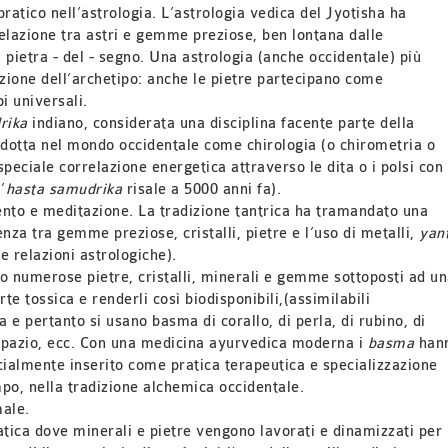
atico nell’astrologia. L’astrologia vedica del Jyotisha ha
relazione tra astri e gemme preziose, ben lontana dalle
 pietra - del - segno. Una astrologia (anche occidentale) più
azione dell’archetipo: anche le pietre partecipano come
i universali.
rika
indiano, considerata una disciplina facente parte della
ridotta nel mondo occidentale come chirologia (o chirometria o
speciale correlazione energetica attraverso le dita o i polsi con
’
hasta samudrika
risale a 5000 anni fa).
ento e meditazione. La tradizione tantrica ha tramandato una
uenza tra gemme preziose, cristalli, pietre e l’uso di metalli,
yan
e relazioni astrologiche).
o numerose pietre, cristalli, minerali e gemme sottoposti ad u
te tossica e renderli così biodisponibili,(assimilabili
 e pertanto si usano basma di corallo, di perla, di rubino, di
opazio, ecc.
Con una medicina ayurvedica moderna i
basma
han
icialmente inserito come pratica terapeutica e specializzazione
mpo, nella tradizione alchemica occidentale.
male.
ica dove minerali e pietre vengono lavorati e dinamizzati per