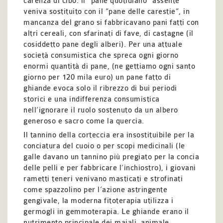
carenza di cibo: il “pane quotidiano” assente
veniva sostituito con il “pane delle carestie”, in
mancanza del grano si fabbricavano pani fatti con
altri cereali, con sfarinati di fave, di castagne (il
cosiddetto pane degli alberi). Per una attuale
società consumistica che spreca ogni giorno
enormi quantità di pane, (ne gettiamo ogni santo
giorno per 120 mila euro) un pane fatto di
ghiande evoca solo il ribrezzo di bui periodi
storici e una indifferenza consumistica
nell’ignorare il ruolo sostenuto da un albero
generoso e sacro come la quercia.
Il tannino della corteccia era insostituibile per la
conciatura del cuoio o per scopi medicinali (le
galle davano un tannino più pregiato per la concia
delle pelli e per fabbricare l’inchiostro), i giovani
rametti teneri venivano masticati e strofinati
come spazzolino per l’azione astringente
gengivale, la moderna fitoterapia utilizza i
germogli in gemmoterapia. Le ghiande erano il
nutrimento principale dei maiali, animale