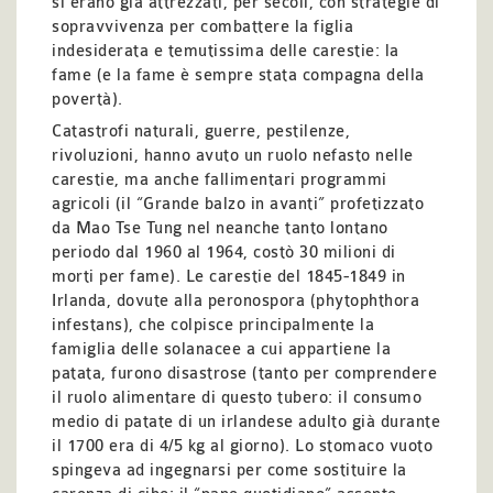
si erano già attrezzati, per secoli, con strategie di
sopravvivenza per combattere la figlia
indesiderata e temutissima delle carestie: la
fame (e la fame è sempre stata compagna della
povertà).
Catastrofi naturali, guerre, pestilenze,
rivoluzioni, hanno avuto un ruolo nefasto nelle
carestie, ma anche fallimentari programmi
agricoli (il “Grande balzo in avanti” profetizzato
da Mao Tse Tung nel neanche tanto lontano
periodo dal 1960 al 1964, costò 30 milioni di
morti per fame). Le carestie del 1845-1849 in
Irlanda, dovute alla peronospora (phytophthora
infestans), che colpisce principalmente la
famiglia delle solanacee a cui appartiene la
patata, furono disastrose (tanto per comprendere
il ruolo alimentare di questo tubero: il consumo
medio di patate di un irlandese adulto già durante
il 1700 era di 4/5 kg al giorno). Lo stomaco vuoto
spingeva ad ingegnarsi per come sostituire la