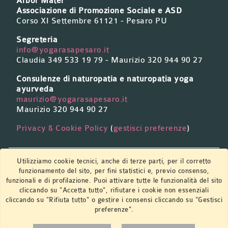
Arbor Mater
Associazione di Promozione Sociale e ASD
Corso XI Settembre 61121 - Pesaro PU
Segreteria
info@yogarasapesaro.it
Claudia 349 533 19 79 - Maurizio 320 944 90 27
Consulenze di naturopatia e naturopatia yoga
ayurveda
maurizio@yogarasapesaro.it
Maurizio 320 944 90 27
Privacy & Cookie Policy
(
gestisci preferenze
)
Newsletter
Utilizziamo cookie tecnici, anche di terze parti, per il corretto
funzionamento del sito, per fini statistici e, previo consenso,
funzionali e di profilazione. Puoi attivare tutte le funzionalità del sito
cliccando su "Accetta tutto", rifiutare i cookie non essenziali
Iscriviti per ricevere aggiornamenti e notizie sui
cliccando su "Rifiuta tutto" o gestire i consensi cliccando su "Gestisci
prossimi corsi ed eventi.
preferenze".
VAI AL MODULO DI ISCRIZIONE